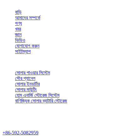
দ্রুত ন্যাভিগেশন
বাড়ি
আমাদের সম্পর্কে
পণ্য
খবর
জ্ঞান
ভিডিও
যোগাযোগ করুন
সাইটম্যাপ
ধরন
সোলার পাওয়ার সিস্টেম
সৌর প্যানেল
সোলার ইনভার্টার
সোলার মাউন্টিং
হোম এনার্জি স্টোরেজ সিস্টেম
বাণিজ্যিক সোলার ব্যাটারি স্টোরেজ
আমাদের সাথে যোগাযোগ করুন
ফোন নম্বর
+86-592-5082959