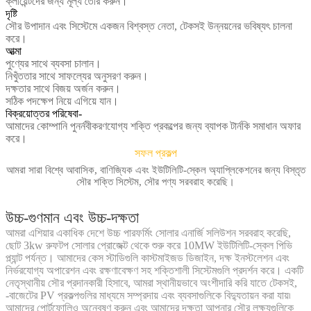
ক্লায়েন্টদের জন্য মূল্য তৈরি করুন।
দৃষ্টি
সৌর উপাদান এবং সিস্টেমে একজন বিশ্বস্ত নেতা, টেকসই উন্নয়নের ভবিষ্যৎ চালনা
করে।
আত্মা
পুণ্যের সাথে ব্যবসা চালান।
নিখুঁততার সাথে সাফল্যের অনুসরণ করুন।
দক্ষতার সাথে বিজয় অর্জন করুন।
সঠিক পদক্ষেপ নিয়ে এগিয়ে যান।
বিক্রয়োত্তর পরিষেবা-
আমাদের কোম্পানি পুনর্নবীকরণযোগ্য শক্তি প্রকল্পের জন্য ব্যাপক টার্নকি সমাধান অফার
করে।
সফল প্রকল্প
আমরা সারা বিশ্বে আবাসিক, বাণিজ্যিক এবং ইউটিলিটি-স্কেল অ্যাপ্লিকেশনের জন্য বিস্তৃত
সৌর শক্তি সিস্টেম, সৌর পণ্য সরবরাহ করেছি।
উচ্চ-গুণমান এবং উচ্চ-দক্ষতা
আমরা এশিয়ার একাধিক দেশে উচ্চ পারফর্মিং সোলার এনার্জি সলিউশন সরবরাহ করেছি,
ছোট 3kw রুফটপ সোলার প্রোজেক্ট থেকে শুরু করে 10MW ইউটিলিটি-স্কেল পিভি
প্ল্যান্ট পর্যন্ত। আমাদের কেস স্টাডিগুলি কাস্টমাইজড ডিজাইন, দক্ষ ইনস্টলেশন এবং
নির্ভরযোগ্য অপারেশন এবং রক্ষণাবেক্ষণ সহ শক্তিশালী সিস্টেমগুলি প্রদর্শন করে। একটি
নেতৃস্থানীয় সৌর প্রদানকারী হিসাবে, আমরা স্থানীয়ভাবে অংশীদারি করি যাতে টেকসই,
-বাজেটের PV প্রকল্পগুলির মাধ্যমে সম্প্রদায় এবং ব্যবসাগুলিকে বিদ্যুতায়ন করা যায়৷
আমাদের পোর্টফোলিও অন্বেষণ করুন এবং আমাদের দক্ষতা আপনার সৌর লক্ষ্যগুলিকে