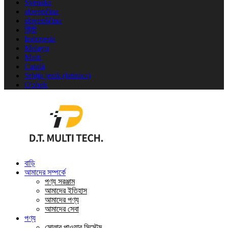
Svenska
slovenčina
slovenščina
हिंदी
Indonesia
Melayu
Malti
Català
Srbija jezik (latinica)
O'zbek
বাড়ি
আমাদের সম্পর্কে
পণ্য সরঞ্জাম
আমাদের ইতিহাস
আমাদের পণ্য
আমাদের সেবা
পণ্য
সোলার পাওয়ার সিস্টেম