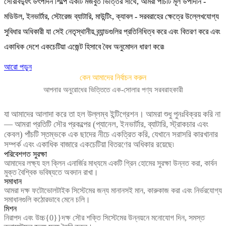
সৌরবিদ্যুৎ উৎপাদন শিল্পে একটি মজবুত ভিত্তির সাথে, আমরা পাঁচটি মূল উপাদান -
মডিউল, ইনভার্টার, স্টোরেজ ব্যাটারি, মাউন্টিং, ক্যাবল - সরবরাহের ক্ষেত্রে উল্লেখযোগ্য
সুবিধার অধিকারী যা সেই নেতৃস্থানীয় ব্র্যান্ডগুলির প্রতিনিধিত্ব করে এবং বিতরণ করে এবং
একাধিক দেশে একচেটিয়া এজেন্ট হিসাবে বৈধ অনুমোদন ধারণ করে৷
আরো পড়ুন
কেন আমাদের নির্বাচন করুন
আপনার অনুরোধের ভিত্তিতে এক-সোলার পণ্য সরবরাহকারী
যা আমাদের আলাদা করে তা হল উল্লম্ব ইন্টিগ্রেশন। আমরা শুধু পুনঃবিক্রয় করি না
— আমরা প্রতিটি সৌর প্রকল্পের (প্যানেল, ইনভার্টার, ব্যাটারি, স্ট্রাকচার এবং
কেবল) পাঁচটি স্তম্ভকে এক ছাদের নীচে একত্রিত করি, যেখানে সরাসরি কারখানার
সম্পর্ক এবং একাধিক বাজারে একচেটিয়া বিতরণের অধিকার রয়েছে৷
পরিবেশগত সুরক্ষা
আমাদের লক্ষ্য হল ক্লিন এনার্জির মাধ্যমে একটি গ্রিন হোমের সুরক্ষা উন্নত করা, কার্বন
মুক্ত বৈশ্বিক ভবিষ্যতে অবদান রাখা।
সমাধান
আমরা দক্ষ ফটোভোলটাইক সিস্টেমের জন্য মানানসই মান, কারুকাজ করা এবং নির্ভরযোগ্য
সমাধানগুলি কঠোরভাবে মেনে চলি।
মিশন
নিরাপদ এবং উচ্চ{0}}দক্ষ সৌর শক্তি সিস্টেমের উন্নয়নে মনোযোগ দিন, সমস্ত