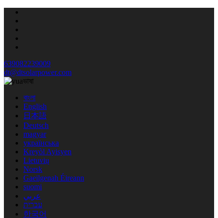
639082239009
dt@dtsolarpower.com
ভাষা
বাংলা
English
日本語
Deutsch
magyar
українська
Kreyòl Ayisyen
Lietuvių
Norsk
Gaeilgenah Éireann
suomi
عربي
עברית
한국어