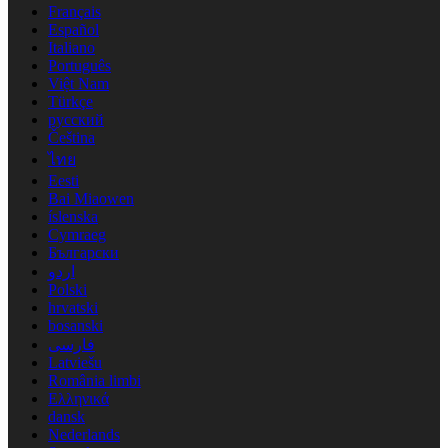
Français
Español
Italiano
Português
Việt Nam
Türkçe
русский
Čeština
ไทย
Eesti
Bai Miaowen
íslenska
Cymraeg
Български
اردو
Polski
hrvatski
bosanski
فارسی
Latviešu
România limbi
Ελληνικά
dansk
Nederlands